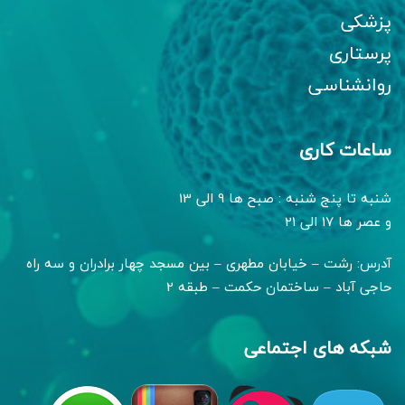
پزشکی
پرستاری
روانشناسی
ساعات کاری
شنبه تا پنج شنبه : صبح ها 9 الی 13
و عصر ها 17 الی 21
آدرس: رشت – خیابان مطهری – بین مسجد چهار برادران و سه راه
حاجی آباد – ساختمان حکمت – طبقه 2
شبکه های اجتماعی