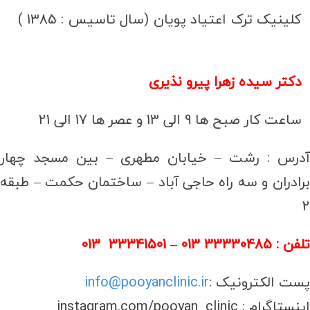
کلینیک ترک اعتیاد پویان (سال تاسیس : 1385 )
دکتر سیده زهرا پیرو نذیری
ساعت کار صبح ها 9 الی 13 و عصر ها 17 الی 21
آدرس : رشت – خیابان مطهری – بین مسجد چهار
برادران و سه راه حاجی آباد – ساختمان حکمت – طبقه
2
تلفن : 33330485 013 – 33341501 013
پست الکترونیک :
info@pooyanclinic.ir
اینستاگرام : instagram.com/pooyan_clinic