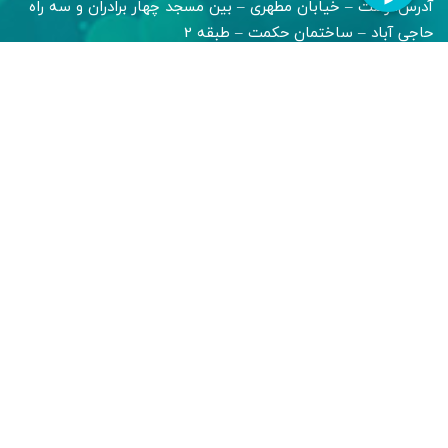
آدرس: رشت – خیابان مطهری – بین مسجد چهار برادران و سه راه
حاجی آباد – ساختمان حکمت – طبقه 2
شبکه های اجتماعی
تمامی حقوق مادی و معنوی محفوظ است - 2024 - طراحی و
پشتیبانی:
صابرلطفی
شرایط و قوانین
سیاست حفظ حریم خصوصی